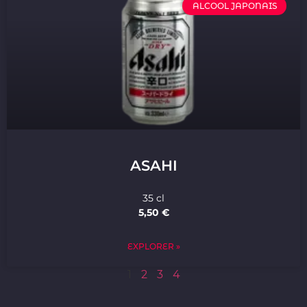
ALCOOL JAPONAIS
ASAHI
35 cl
5,50 €
EXPLORER »
1
2
3
4