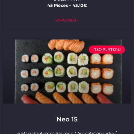
45 Pièces – 43,10€
EXPLORER »
NEO PLATEAU
Neo 15
6 Maki Printemps Saumon / Avocat/Coriandre /