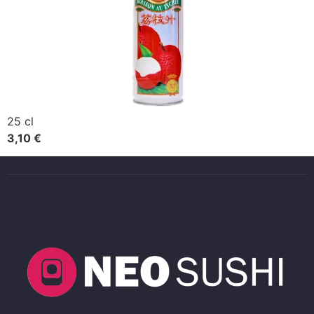
25 cl
3,10 €