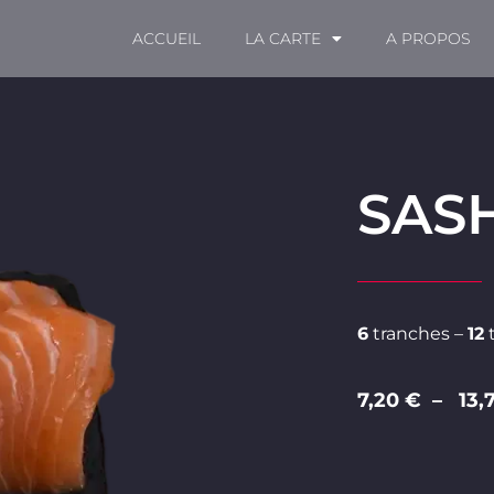
ACCUEIL
LA CARTE
A PROPOS
SAS
6
tranches –
12
7,20 € – 13,