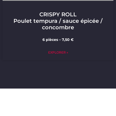
CRISPY ROLL
Poulet tempura / sauce épicée /
concombre
6 pièces – 7,50 €
EXPLORER »
+ 1,9 € La boisson (Uniquement les softs et les eaux)
+ 3,5 € le dessert (Sauf Chocopraline et les mochi)
Pour les Neo Plateau et les Neo Wrap: une entrées